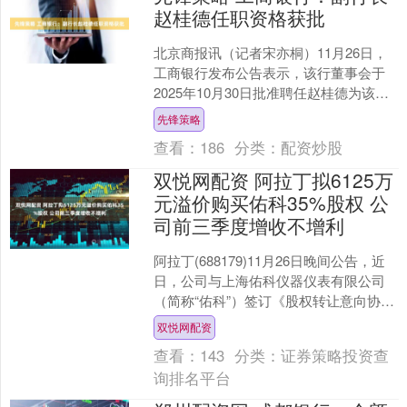
赵桂德任职资格获批
北京商报讯（记者宋亦桐）11月26日，
工商银行发布公告表示，该行董事会于
2025年10月30日批准聘任赵桂德为该行
副行长。今日，工商银行收到《国家金
先锋策略
融监督管理总....
查看：
186
分类：
配资炒股
双悦网配资 阿拉丁拟6125万
元溢价购买佑科35%股权 公
司前三季度增收不增利
阿拉丁(688179)11月26日晚间公告，近
日，公司与上海佑科仪器仪表有限公司
（简称“佑科”）签订《股权转让意向协
议》，公司拟以支付现金的方式购买佑
双悦网配资
科35%的....
查看：
143
分类：
证券策略投资查
询排名平台