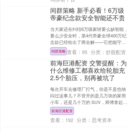
间群策略 新手必看！6万级
帝豪纪念款安全智能还不贵
当大家还在纠结6万级家轿要么缺智能，
要么少安全时，第4代帝豪全球400万纪
念款已经给出了两全解——它把能守护
出行的安全配置，和让开车更轻松的智
查看：
95
分类：
炒股配资
间群策略
能功能，稳稳装在了....
前海巨港配资 交警提醒：为
什么维修工都喜欢给轮胎充
2.5个胎压，别再被坑了
每次开车去修理厂打气，你是不是也纳
闷过这事儿？不管开的是几万块的家用
小车，还是几十万的 SUV，师傅拿起充
气枪，十有八九都把胎压定在 2.5bar。
前海巨港配资
我之前也以....
查看：
192
分类：
思考资本