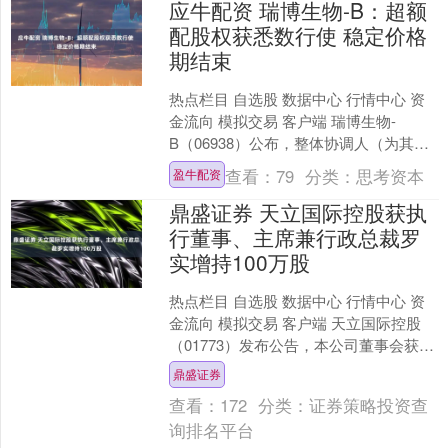
应牛配资 瑞博生物-B：超额
配股权获悉数行使 稳定价格
期结束
热点栏目 自选股 数据中心 行情中心 资
金流向 模拟交易 客户端 瑞博生物-
B（06938）公布，整体协调人（为其本
身及代表国际承销商）已于2026年2月5
查看：
79
分类：
思考资本
盈牛配资
日（....
鼎盛证券 天立国际控股获执
行董事、主席兼行政总裁罗
实增持100万股
热点栏目 自选股 数据中心 行情中心 资
金流向 模拟交易 客户端 天立国际控股
（01773）发布公告，本公司董事会获本
公司执行董事、主席兼行政总裁罗实先
鼎盛证券
生（罗先....
查看：
172
分类：
证券策略投资查
询排名平台