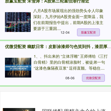
股赢宝配资 宋雪涛：A股第三轮重估渐行渐近
八月A股市场展现出的强劲势头令人印象
深刻，九月伊始A股资金面一度降温，我
们在前期报告中提出，前期A股的上涨主
要源于三重因....
12-04
股赢宝配资
优微贷配资 幽默日常：皮影涂漆师匀色笑到抖，漆层厚了半毫米_王师傅_结果_徒弟
1、、抖出来的 “立体浮雕” 王师傅给《三打
白骨精》里的白骨精涂脸时，被徒弟一句
“这漆色像隔夜豆浆” 逗得直颤。等稳住....
08-06
优微贷配资