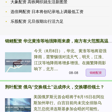
大象配资 高铁网织就生活新图景
选倍网配资 日本将创纪录地上调最低工资
乐股配资 元旦假期出行活力足
锦鲤配资 华北黄淮等地强降雨来袭，南方有大范围高温闷热天气
今天（8月8日），华北、黄淮等地将迎强
降雨，需警惕强对流天气，明天，江淮、
江汉等地降雨将增多增强。在频繁降雨影
响下，北方....
08-08
锦鲤配资
荆叶配资 俄乌“交换领土”达成停火，交换哪些领土？
美国俄罗斯元首会晤将于8月15日在阿拉
斯加州举行。白宫目前尚未完全排除乌
克兰总统泽连斯基参加会晤的可能性。