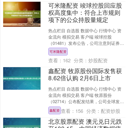
可米隆配资 竣球控股回应股
权高度集中：符合上市规则
项下的公众持股量规定
热点栏目 自选股 数据中心 行情中心 资
金流向 模拟交易 客户端 竣球控股
（01481）发布公告，公司注意到证券及
期货事务监察委员会于2026年2月5日发
可米隆配资
出了一....
查看：
162
分类：
炒股配资
鑫配资 牧原股份国际发售获
8.62倍认购 2月6日上市
热点栏目 自选股 数据中心 行情中心 资
金流向 模拟交易 客户端 牧原股份
（02714）公布配发结果，公司全球发售
约2.74亿股股份（于超额配股权获行使
查看：
156
分类：
配资炒股
鑫配资
前），香....
北京股票配资 澳元兑日元跌