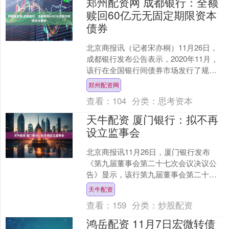
郑州配资网 成都银行：全额
赎回60亿元无固定期限资本
债券
北京商报讯（记者宋亦桐）11月26日，
成都银行发布公告表示，2020年11月，
该行在全国银行间债券市场发行了规模
为人民币60亿元的无固定期限资本债券
郑州配资网
（以下简称“....
查看：
104
分类：
思考资本
天牛配资 厦门银行：拟不再
设立监事会
北京商报讯11月26日，厦门银行发布
《第九届董事会第二十七次会议决议公
告》显示，该行第九届董事会第二十七
次会议审议并通过《厦门银行股份有限
天牛配资
公司关于不再设立监事会....
查看：
159
分类：
炒股配资
鸿岳配资 11月7日宏微转债