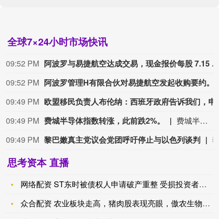
全球7×24小时市场快讯
09:48 PM
比利时启动资本合作伙伴招
09:47 PM
LME锌现货延续涨势 市场担忧可交割资源不足
09:46 PM
阿里新一代视频生成模型Wan3.0开启公
09:46 PM
易捷航空
股价下跌，在卡斯尔莱克宣布放弃收购后，该股最新跌幅为5.5%。
09:45 PM
ALPHABET股价下跌0.5%；新闻报道该
思考资本 直播
网络配资 ST东时被债权人申请破产重整 受损投资者索赔通道已
众合配资 农业板块走高，猪肉股表现亮眼，傲农生物、天域生物涨