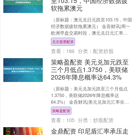
至103.15，中国经济数据疲
软拖累澳元
（原标题：澳元兑日元跌至103.15，中国
经济数据疲软拖累澳元） 金吾财讯|周一
欧洲早盘交易时段，澳元兑日元汇率跌
至103.15附近。澳元走弱主要受中国经济
北京股票配资
数据....
查看：
186
分类：
配资炒股
策略盈配资 美元兑加元跌至
三个月低点1.3750，美联储
2026年降息概率达64.3%
（原标题：美元兑加元跌至三个月低点
1.3750，美联储2026年降息概率达
64.3%） 金吾财讯|美元兑加元汇率在周
一亚洲交易时段尾盘跌至1.3750附近，接
策略盈配资
近....
查看：
105
分类：
炒股配资
金鼎配资 印尼盾汇率承压走