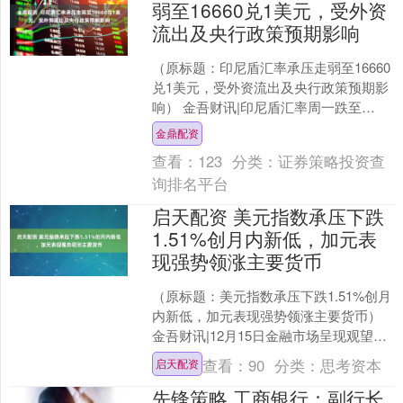
弱至16660兑1美元，受外资
流出及央行政策预期影响
（原标题：印尼盾汇率承压走弱至16660
兑1美元，受外资流出及央行政策预期影
响） 金吾财讯|印尼盾汇率周一跌至
16660印尼盾兑1美元，较前一交易日
金鼎配资
16620的....
查看：
123
分类：
证券策略投资查
询排名平台
启天配资 美元指数承压下跌
1.51%创月内新低，加元表
现强势领涨主要货币
（原标题：美元指数承压下跌1.51%创月
内新低，加元表现强势领涨主要货币）
金吾财讯|12月15日金融市场呈现观望态
势，美元指数连续第三周收跌，早盘徘
查看：
90
分类：
思考资本
启天配资
徊于98.....
先锋策略 工商银行：副行长