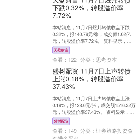
下跌0.32%，转股溢价率
7.72%
本站消息，11月7日煜邦转债收盘下跌
0.32%，报140.78元/张，成交额1.02亿
元，转股溢价率7.72%。 资料显示，煜
邦转债信用级别为“A”，债券期限6....
天盈财富
查看：
122
分类：
思考资本
盛树配资 11月7日上声转债
上涨0.18%，转股溢价率
37.43%
本站消息，11月7日上声转债收盘上涨
0.18%，报128.6元/张，成交额1516.32万
元，转股溢价率37.43%。 资料显示，上
声转债信用级别为“A+”，债....
盛树配资
查看：
149
分类：
证券策略投资查
询排名平台