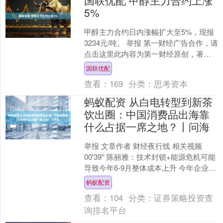
国联优配 甲醇主力合约上涨
5%
甲醇主力合约日内涨幅扩大至5%，现报
3234元/吨。 举报 第一财经广告合作，请
点击这里此内容为第一财经原创，著作
权归第一财经所有。未经第一财经书面
国联优配
授权，不得以....
查看：
169
分类：
思考资本
蚂蚁配资 从白电转型到新茶
饮出圈：中国消费品出海靠
什么占据一席之地？丨问海
举报 文章作者 财经夜行线 相关视频
00'39'' 陈丽雅：技术封锁+能源危机可能
导致今年6-9月整体成本上升 今年企业或
面临利润率收....
蚂蚁配资
查看：
104
分类：
证券策略投资查
询排名平台